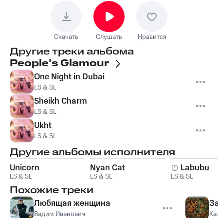
Скачать
Слушать
Нравится
Другие треки альбома
People's Glamour
One Night in Dubai
LS & SL
Sheikh Charm
LS & SL
Ukht
LS & SL
Другие альбомы исполнителя
Unicorn
Nyan Cat
Labubu
LS & SL
LS & SL
LS & SL
Похожие треки
Любящая женщина
За
Вадим Иванович
Ка