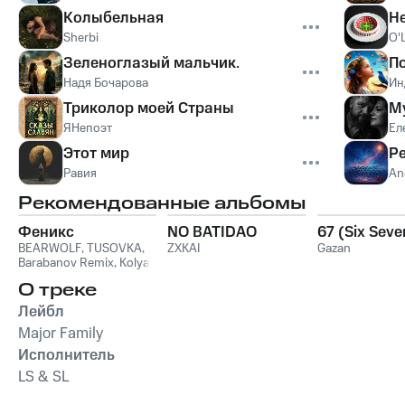
Колыбельная
Не
Sherbi
O'
Зеленоглазый мальчик.
П
Надя Бочарова
Ин
Триколор моей Страны
М
ЯНепоэт
Ел
Этот мир
Р
Равия
An
Рекомендованные альбомы
Феникс
NO BATIDAO
67 (Six Seve
BEARWOLF
,
TUSOVKA
,
ZXKAI
Gazan
Barabanov Remix
,
Kolya
Funk
,
WXREAD
,
Emio
О треке
Лейбл
Major Family
Исполнитель
LS & SL