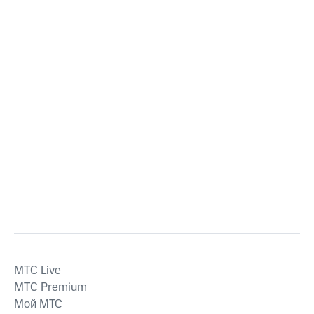
MTС Live
MTС Premium
Мой МТС