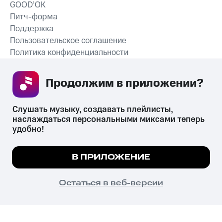
GOOD’OK
Питч-форма
Поддержка
Пользовательское соглашение
Политика конфиденциальности
Рекомендательные технологии
Продолжим в приложении? 
СКАЧАТЬ ПРИЛОЖЕНИЕ
Слушать музыку, создавать плейлисты, 
наслаждаться персональными миксами теперь 
удобно!
Незаконное потребление наркотических средств,
психотропных веществ, их аналогов причиняет вред здоровью,
Мы используем куки, чтобы на сайте все
В ПРИЛОЖЕНИЕ
их незаконный оборот запрещён и влечёт установленную
работало.
Подробнее
законодательством ответственность.
© 2026 ООО «КИОН».
ПОНЯТНО
Остаться в веб-версии
Все права защищены
18+
Главная
В приложение
Избранное