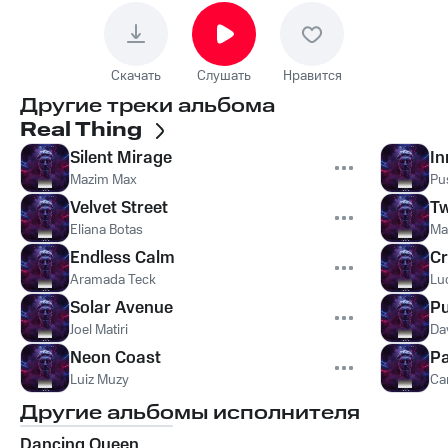
Скачать
Слушать
Нравится
Другие треки альбома
Real Thing
Silent Mirage
In
Mazim Max
Pu
Velvet Street
Tw
Eliana Botas
Ma
Endless Calm
Cr
Aramada Teck
Luc
Solar Avenue
Pu
Joel Matiri
Da
Neon Coast
Pa
Luiz Muzy
Car
Другие альбомы исполнителя
Dancing Queen