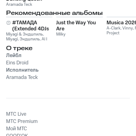
Aramada Teck
Рекомендованные альбомы
#ТАМАДА
Just the Way You
Musica 202
(Extended 4DJs
Are
A-Clark
,
Vinny
,
Project
Miyagi & Эндшпиль
Pack)
,
Milky
Miyagi
,
Эндшпиль
,
Al I
Bo
,
Wooshendoo
О треке
Лейбл
Eins Droid
Исполнитель
Aramada Teck
MTС Live
MTС Premium
Мой МТС