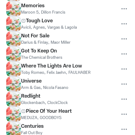
Memories
Maroon 5
,
Dillon Francis
Tough Love
Avicii
,
Agnes
,
Vargas & Lagola
Not For Sale
Darius & Finlay
,
Maor Miller
Got To Keep On
The Chemical Brothers
Where The Lights Are Low
Toby Romeo
,
Felix Jaehn
,
FAULHABER
Universe
Arm & Gas
,
Nicola Fasano
Redlight
Glockenbach
,
ClockClock
Piece Of Your Heart
MEDUZA
,
GOODBOYS
Centuries
Fall Out Boy