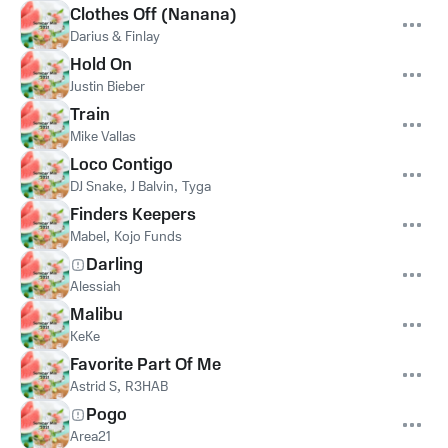
Clothes Off (Nanana)
Darius & Finlay
Hold On
Justin Bieber
Train
Mike Vallas
Loco Contigo
DJ Snake
,
J Balvin
,
Tyga
Finders Keepers
Mabel
,
Kojo Funds
Darling
Alessiah
Malibu
KeKe
Favorite Part Of Me
Astrid S
,
R3HAB
Pogo
Area21