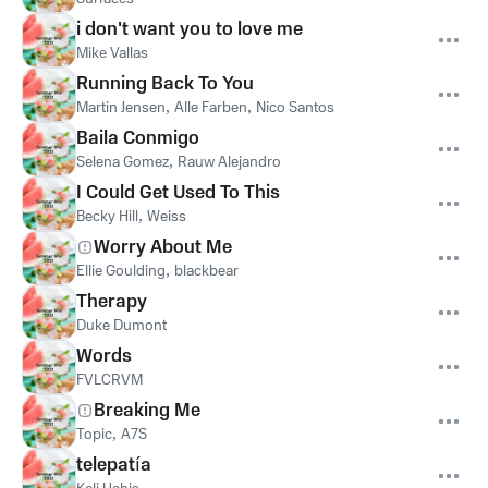
i don't want you to love me
Mike Vallas
Running Back To You
Martin Jensen
,
Alle Farben
,
Nico Santos
Baila Conmigo
Selena Gomez
,
Rauw Alejandro
I Could Get Used To This
Becky Hill
,
Weiss
Worry About Me
Ellie Goulding
,
blackbear
Therapy
Duke Dumont
Words
FVLCRVM
Breaking Me
Topic
,
A7S
telepatía