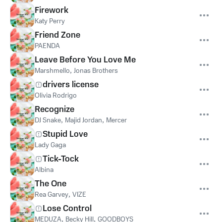
Firework
Katy Perry
Friend Zone
PAENDA
Leave Before You Love Me
Marshmello
,
Jonas Brothers
drivers license
Olivia Rodrigo
Recognize
DJ Snake
,
Majid Jordan
,
Mercer
Stupid Love
Lady Gaga
Tick-Tock
Albina
The One
Rea Garvey
,
VIZE
Lose Control
MEDUZA
,
Becky Hill
,
GOODBOYS