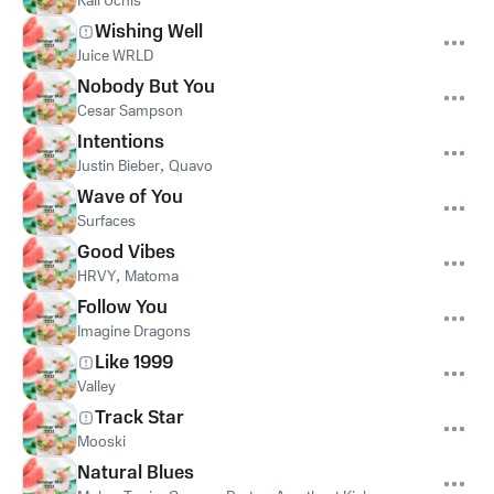
Kali Uchis
Wishing Well
Juice WRLD
Nobody But You
Cesar Sampson
Intentions
Justin Bieber
,
Quavo
Wave of You
Surfaces
Good Vibes
HRVY
,
Matoma
Follow You
Imagine Dragons
Like 1999
Valley
Track Star
Mooski
Natural Blues