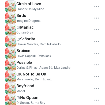
Circle of Love
Francis On My Mind
Birds
Imagine Dragons
Maniac
Conan Gray
Señorita
Shawn Mendes
,
Camila Cabello
Bruises
Lewis Capaldi
,
Delta Jack
Possible
Darius & Finlay
,
Adam Bü
,
Max Landry
OK Not To Be OK
Marshmello
,
Demi Lovato
Boyfriend
Mabel
No Option
DJ Snake
,
Burna Boy