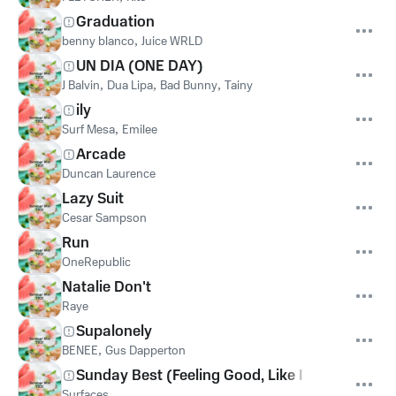
Graduation
benny blanco
,
Juice WRLD
UN DIA (ONE DAY)
J Balvin
,
Dua Lipa
,
Bad Bunny
,
Tainy
ily
Surf Mesa
,
Emilee
Arcade
Duncan Laurence
Lazy Suit
Cesar Sampson
Run
OneRepublic
Natalie Don't
Raye
Supalonely
BENEE
,
Gus Dapperton
Sunday Best (Feeling Good, Like I Should)
Surfaces