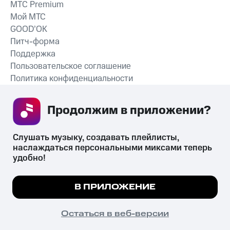
MTС Premium
Мой МТС
GOOD’OK
Питч-форма
Поддержка
Пользовательское соглашение
Политика конфиденциальности
Рекомендательные технологии
Продолжим в приложении? 
СКАЧАТЬ ПРИЛОЖЕНИЕ
Слушать музыку, создавать плейлисты, 
наслаждаться персональными миксами теперь 
удобно!
Незаконное потребление наркотических средств,
психотропных веществ, их аналогов причиняет вред здоровью,
Мы используем куки, чтобы на сайте все
В ПРИЛОЖЕНИЕ
их незаконный оборот запрещён и влечёт установленную
работало.
Подробнее
законодательством ответственность.
© 2026 ООО «КИОН».
ПОНЯТНО
Остаться в веб-версии
Все права защищены
18+
Главная
В приложение
Избранное