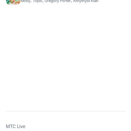
Moby
,
Topic
,
Gregory Porter
,
Amythyst Kiah
MTС Live