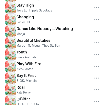
Stay High
Tove Lo
,
Hippie Sabotage
Changing
Becky Hill
Dance Like Nobody's Watching
Marija
Beautiful Mistakes
Maroon 5
,
Megan Thee Stallion
Youth
Glass Animals
Play With Fire
Nico Santos
Say It First
B-OK
,
Michela
Roar
Katy Perry
Bitter
FLETCHER
,
Kito