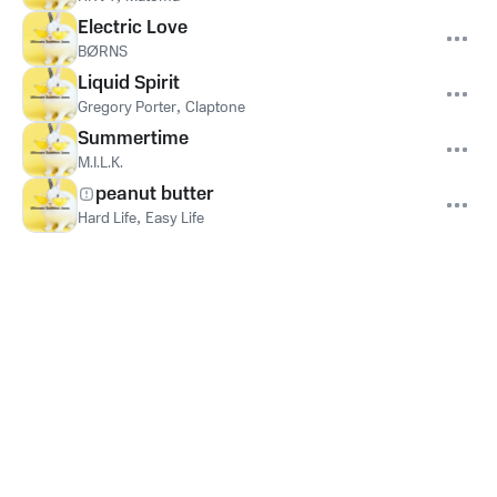
Electric Love
BØRNS
Liquid Spirit
Gregory Porter
,
Claptone
Summertime
M.I.L.K.
peanut butter
Hard Life
,
Easy Life