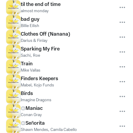
til the end of time
almost monday
bad guy
Billie Eilish
Clothes Off (Nanana)
Darius & Finlay
Sparking My Fire
Sachi
,
Roe
Train
Mike Vallas
Finders Keepers
Mabel
,
Kojo Funds
Birds
Imagine Dragons
Maniac
Conan Gray
Señorita
Shawn Mendes
,
Camila Cabello