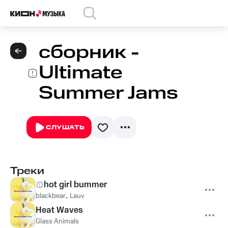
сборник -
Ultimate
Summer Jams
СЛУШАТЬ
Треки
hot girl bummer
blackbear
,
Lauv
Heat Waves
Glass Animals