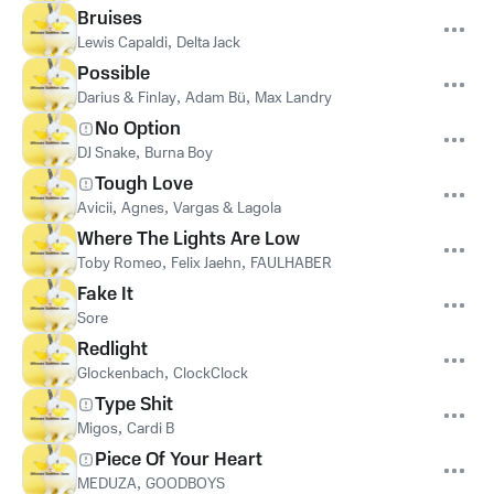
Bruises
Lewis Capaldi
,
Delta Jack
Possible
Darius & Finlay
,
Adam Bü
,
Max Landry
No Option
DJ Snake
,
Burna Boy
Tough Love
Avicii
,
Agnes
,
Vargas & Lagola
Where The Lights Are Low
Toby Romeo
,
Felix Jaehn
,
FAULHABER
Fake It
Sore
Redlight
Glockenbach
,
ClockClock
Type Shit
Migos
,
Cardi B
Piece Of Your Heart
MEDUZA
,
GOODBOYS