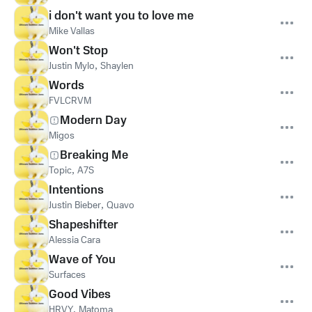
i don't want you to love me
Mike Vallas
Won't Stop
Justin Mylo
,
Shaylen
Words
FVLCRVM
Modern Day
Migos
Breaking Me
Topic
,
A7S
Intentions
Justin Bieber
,
Quavo
Shapeshifter
Alessia Cara
Wave of You
Surfaces
Good Vibes
HRVY
,
Matoma