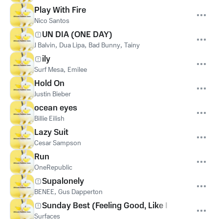
Play With Fire
Nico Santos
UN DIA (ONE DAY)
J Balvin
,
Dua Lipa
,
Bad Bunny
,
Tainy
ily
Surf Mesa
,
Emilee
Hold On
Justin Bieber
ocean eyes
Billie Eilish
Lazy Suit
Cesar Sampson
Run
OneRepublic
Supalonely
BENEE
,
Gus Dapperton
Sunday Best (Feeling Good, Like I Should)
Surfaces