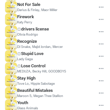
Not For Sale
Darius & Finlay
,
Maor Miller
Firework
Katy Perry
drivers license
Olivia Rodrigo
Recognize
DJ Snake
,
Majid Jordan
,
Mercer
Stupid Love
Lady Gaga
Lose Control
MEDUZA
,
Becky Hill
,
GOODBOYS
Stay High
Tove Lo
,
Hippie Sabotage
Beautiful Mistakes
Maroon 5
,
Megan Thee Stallion
Youth
Glass Animals