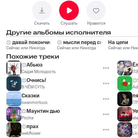
Скачать
Слушать
Нравится
Другие альбомы исполнителя
давай покончим
мысли перед сном
На цепи
Сейчас или Никогда
Сейчас или Никогда
Сейчас или Ни
Похожие треки
Абьюз
Ëл
Седая Молодость
ПЭ
Очнись!
В ЧЁМ СУТЬ
Ad
Сказки
п
swanmortuus
ГЛ
Маунтин дью
У
Pocha
at
прах
webflower
Lic