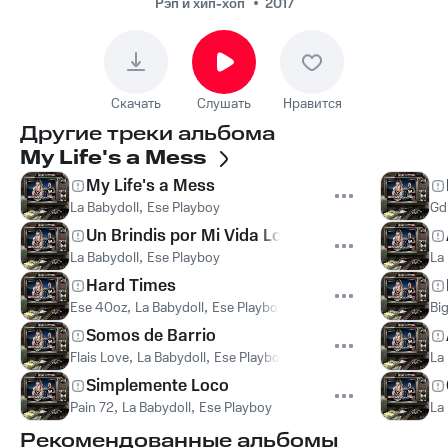
Рэп и хип-хоп
2017
Скачать
Слушать
Нравится
Другие треки альбома
My Life's a Mess
My Life's a Mess
La Babydoll
,
Ese Playboy
Gd
Un Brindis por Mi Vida Loca
La Babydoll
,
Ese Playboy
La
Hard Times
Ese 40oz
,
La Babydoll
,
Ese Playboy
Bi
Somos de Barrio
Flais Love
,
La Babydoll
,
Ese Playboy
La
Simplemente Loco
Pain 72
,
La Babydoll
,
Ese Playboy
La
Рекомендованные альбомы