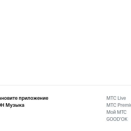
ановите приложение
MTС Live
Н Музыка
MTС Prem
Мой МТС
GOOD’OK