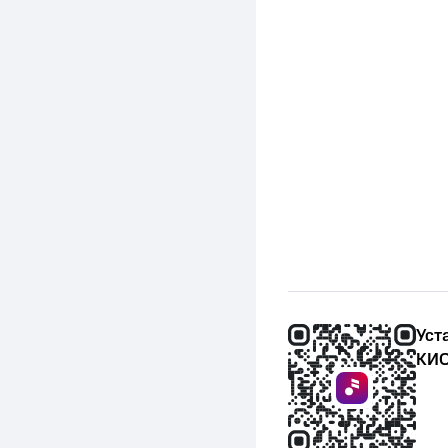
Уст
КИО