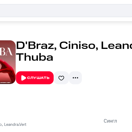
D'Braz, Ciniso, Lean
Thuba
СЛУШАТЬ
Сингл
o
,
Leandra.Vert