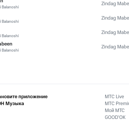
sh
Zindag Mab
 Balanoshi
Zindag Mab
 Balanoshi
n
Zindag Mab
 Balanoshi
abeen
Zindag Mab
 Balanoshi
ановите приложение
MTС Live
Н Музыка
MTС Prem
Мой МТС
GOOD’OK