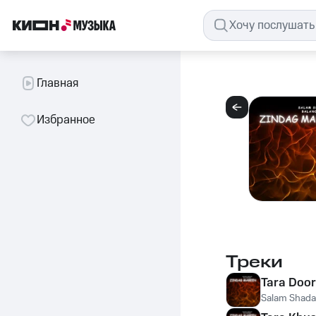
Главная
Избранное
Треки
Tara Door
Salam Shadai