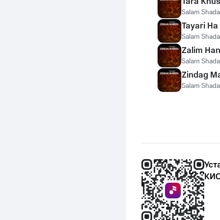
Tara Khu
Salam Shadai
Tayari Ha
Salam Shadai
Zalim Ha
Salam Shadai
Zindag M
Salam Shadai
Уст
КИО