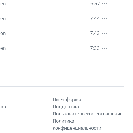
een
6:57
een
7:44
een
7:43
een
7:33
Питч-форма
ium
Поддержка
Пользовательское соглашение
Политика
конфиденциальности