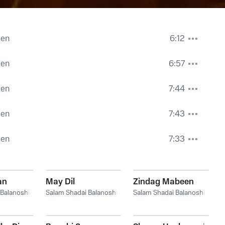
een
6:12
een
6:57
een
7:44
een
7:43
een
7:33
an
May Dil
Zindag Mabeen
 Balanoshi
Salam Shadai Balanoshi
Salam Shadai Balanoshi