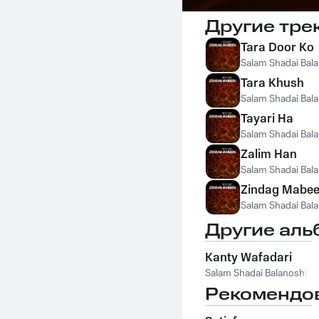
Другие тре
Tara Door Ko
Salam Shadai Bal
Tara Khush
Salam Shadai Bal
Tayari Ha
Salam Shadai Bal
Zalim Han
Salam Shadai Bal
Zindag Mabe
Salam Shadai Bal
Другие аль
Kanty Wafadari
Salam Shadai Balanoshi
Рекомендо