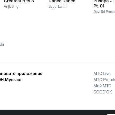
Greatest Hits 3
Dance Dance
Pushpa - T
Pt. 01
Arijit Singh
Bappi Lahiri
Devi Sri Prasa
hi
ановите приложение
MTС Live
Н Музыка
MTС Prem
Мой МТС
GOOD’OK