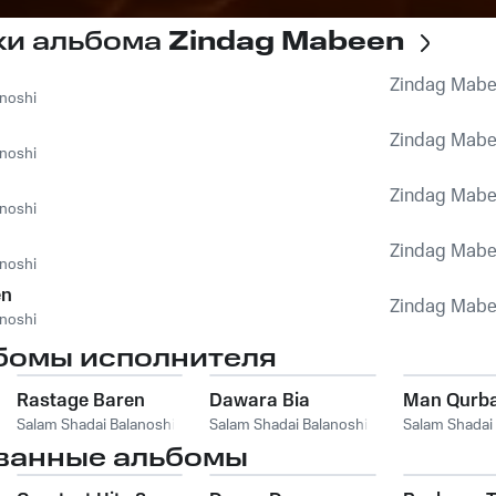
ки альбома
Zindag Mabeen
Zindag Mab
anoshi
Zindag Mab
anoshi
Zindag Mab
anoshi
Zindag Mab
anoshi
en
Zindag Mab
anoshi
бомы исполнителя
Rastage Baren
Dawara Bia
Man Qurb
Salam Shadai Balanoshi
Salam Shadai Balanoshi
Salam Shadai
ванные альбомы