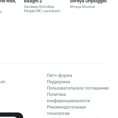
he Rise,
Baaghi 2
Shreya Unplugged
Sandeep Shirodkar
,
Shreya Ghoshal
Panjabi MC
,
Laxmikant-
d
Pyarelal
,
ARKO
,
Mithoon
,
Gourov Roshin
Питч-форма
ium
Поддержка
Пользовательское соглашение
Политика
конфиденциальности
Рекомендательные
технологии