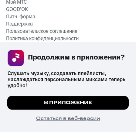
Мой МТС
GOOD’OK
Питч-форма
Поддержка
Пользовательское соглашение
Политика конфиденциальности
Рекомендательные технологии
Продолжим в приложении? 
СКАЧАТЬ ПРИЛОЖЕНИЕ
Слушать музыку, создавать плейлисты, 
наслаждаться персональными миксами теперь 
удобно!
Незаконное потребление наркотических средств,
психотропных веществ, их аналогов причиняет вред здоровью,
Мы используем куки, чтобы на сайте все
В ПРИЛОЖЕНИЕ
их незаконный оборот запрещён и влечёт установленную
работало.
Подробнее
законодательством ответственность.
© 2026 ООО «КИОН».
ПОНЯТНО
Остаться в веб-версии
Все права защищены
18+
Главная
В приложение
Избранное