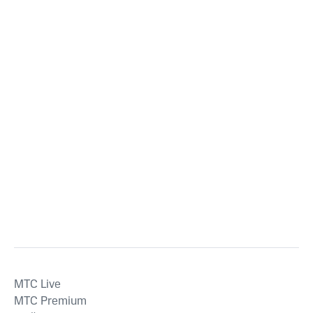
MTС Live
MTС Premium