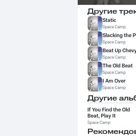
Другие тре
Static
Space Camp
Slacking the 
Space Camp
Beat Up Chev
Space Camp
The Old Beat
Space Camp
I Am Over
Space Camp
Другие аль
If You Find the Old
Beat, Play It
Space Camp
Рекомендо