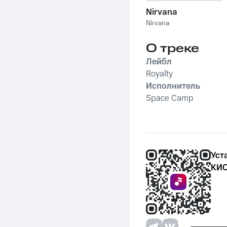
Nirvana
Nirvana
О треке
Лейбл
Royalty
Исполнитель
Space Camp
Уст
КИО