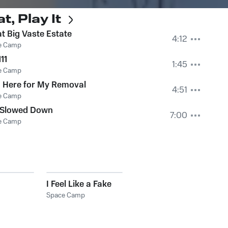
t, Play It
t Big Vaste Estate
4:12
e Camp
111
1:45
e Camp
 Here for My Removal
4:51
e Camp
 Slowed Down
7:00
e Camp
I Feel Like a Fake
Space Camp