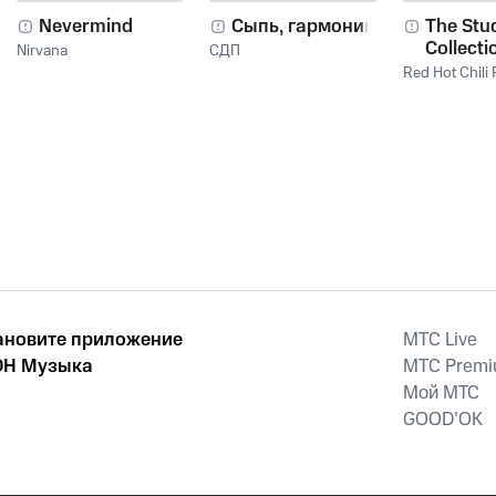
Nevermind
Сыпь, гармоника!
The Stu
Collecti
Nirvana
СДП
2011
Red Hot Chili
ановите приложение
MTС Live
Н Музыка
MTС Prem
Мой МТС
GOOD’OK