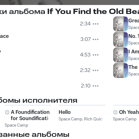
ки альбома
If You Find the Old Bea
Grea
2:34
Spac
Pace
No. 
3:07
Spac
y
I Am
4:53
Spac
The
2:32
Spac
2:10
бомы исполнителя
A Foundification
Hello
Oh Yeah
for Soundification
Space Camp
,
Rich Quick
Space Camp
Space Camp
ванные альбомы