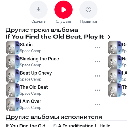
Скачать
Слушать
Нравится
Другие треки альбома
If You Find the Old Beat, Play It
Static
Gr
Space Camp
Sp
Slacking the Pace
No
Space Camp
Sp
Beat Up Chevy
I 
Space Camp
Sp
The Old Beat
T
Space Camp
Sp
I Am Over
Space Camp
Другие альбомы исполнителя
If You Find the Old
A Foundification for
Hello