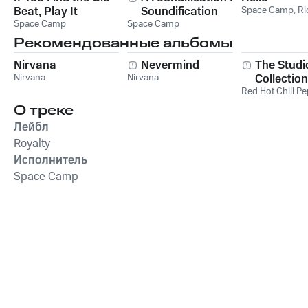
Beat, Play It
Soundification
Space Camp
,
Ri
Space Camp
Space Camp
Рекомендованные альбомы
Nirvana
Nevermind
The Studi
Nirvana
Nirvana
Collection
Red Hot Chili P
О треке
Лейбл
Royalty
Исполнитель
Space Camp