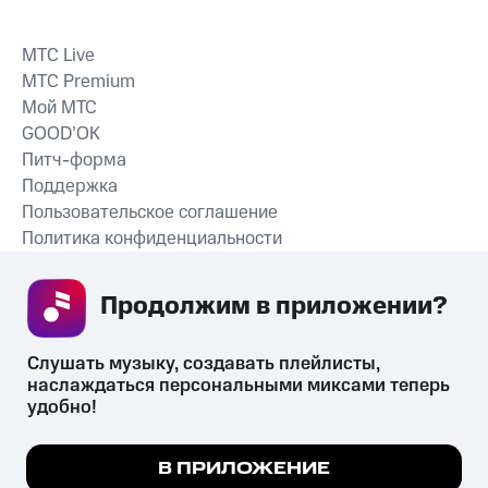
MTС Live
MTС Premium
Мой МТС
GOOD’OK
Питч-форма
Поддержка
Пользовательское соглашение
Политика конфиденциальности
Рекомендательные технологии
Продолжим в приложении? 
СКАЧАТЬ ПРИЛОЖЕНИЕ
Слушать музыку, создавать плейлисты, 
наслаждаться персональными миксами теперь 
удобно!
Незаконное потребление наркотических средств,
психотропных веществ, их аналогов причиняет вред здоровью,
Мы используем куки, чтобы на сайте все
В ПРИЛОЖЕНИЕ
их незаконный оборот запрещён и влечёт установленную
работало.
Подробнее