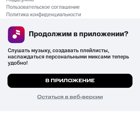
Пользовательское соглашение
Политика конфиденциальности
Рекомендательные технологии
Продолжим в приложении? 
СКАЧАТЬ ПРИЛОЖЕНИЕ
Слушать музыку, создавать плейлисты, 
наслаждаться персональными миксами теперь 
удобно!
Незаконное потребление наркотических средств,
психотропных веществ, их аналогов причиняет вред здоровью,
Мы используем куки, чтобы на сайте все
В ПРИЛОЖЕНИЕ
их незаконный оборот запрещён и влечёт установленную
работало.
Подробнее
законодательством ответственность.
© 2026 ООО «КИОН».
ПОНЯТНО
Остаться в веб-версии
Все права защищены
18+
Главная
В приложение
Избранное