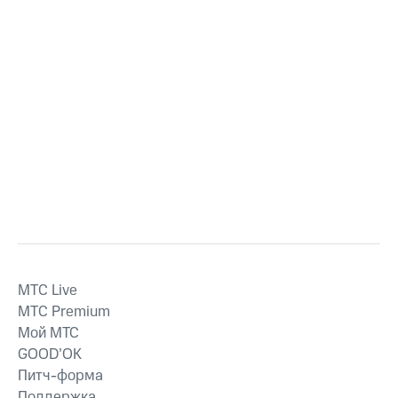
MTС Live
MTС Premium
Мой МТС
GOOD’OK
Питч-форма
Поддержка