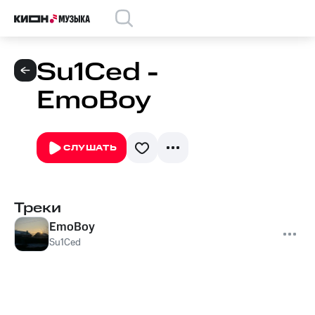
Su1Ced -
EmoBoy
СЛУШАТЬ
Треки
EmoBoy
Su1Ced