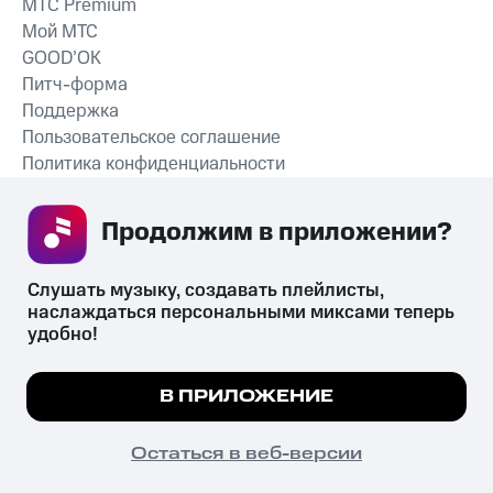
MTС Premium
Мой МТС
GOOD’OK
Питч-форма
Поддержка
Пользовательское соглашение
Политика конфиденциальности
Рекомендательные технологии
Продолжим в приложении? 
СКАЧАТЬ ПРИЛОЖЕНИЕ
Слушать музыку, создавать плейлисты, 
наслаждаться персональными миксами теперь 
удобно!
Незаконное потребление наркотических средств,
психотропных веществ, их аналогов причиняет вред здоровью,
Мы используем куки, чтобы на сайте все
В ПРИЛОЖЕНИЕ
их незаконный оборот запрещён и влечёт установленную
работало.
Подробнее
законодательством ответственность.
© 2026 ООО «КИОН».
ПОНЯТНО
Остаться в веб-версии
Все права защищены
18+
Главная
В приложение
Избранное