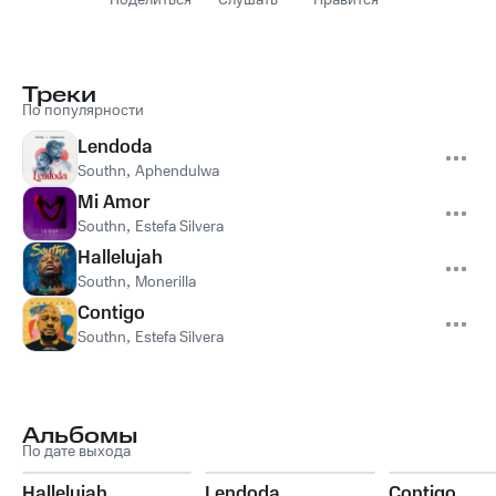
Поделиться
Слушать
Нравится
Треки
По популярности
Lendoda
Southn
,
Aphendulwa
Mi Amor
Southn
,
Estefa Silvera
Hallelujah
Southn
,
Monerilla
Contigo
Southn
,
Estefa Silvera
Альбомы
По дате выхода
Hallelujah
Lendoda
Contigo