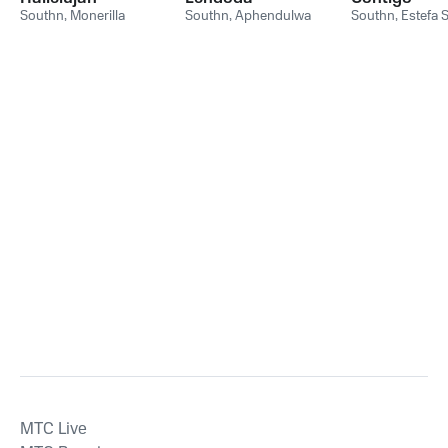
Southn
,
Monerilla
Southn
,
Aphendulwa
Southn
,
Estefa S
MTС Live