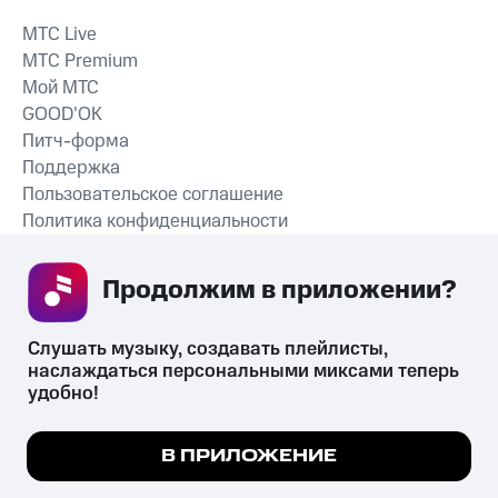
MTС Live
MTС Premium
Мой МТС
GOOD’OK
Питч-форма
Поддержка
Пользовательское соглашение
Политика конфиденциальности
Рекомендательные технологии
Продолжим в приложении? 
СКАЧАТЬ ПРИЛОЖЕНИЕ
Слушать музыку, создавать плейлисты, 
наслаждаться персональными миксами теперь 
удобно!
Незаконное потребление наркотических средств,
психотропных веществ, их аналогов причиняет вред здоровью,
Мы используем куки, чтобы на сайте все
В ПРИЛОЖЕНИЕ
их незаконный оборот запрещён и влечёт установленную
работало.
Подробнее
законодательством ответственность.