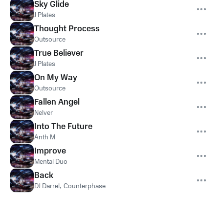
Sky Glide
J Plates
Thought Process
Outsource
True Believer
J Plates
On My Way
Outsource
Fallen Angel
Nelver
Into The Future
Anth M
Improve
Mental Duo
Back
DJ Darrel
,
Counterphase