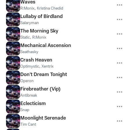
Waves
R:Monix
,
Kristina Chedid
Lullaby of Birdland
Salaryman
The Morning Sky
Static
,
R:Monix
Mechanical Ascension
Seathasky
Crash Heaven
Optimystic
,
Xentrix
Don't Dream Tonight
Operon
Firebreather (Vip)
Antibreak
Eclecticism
Snap
Moonlight Serenade
Tim Cant