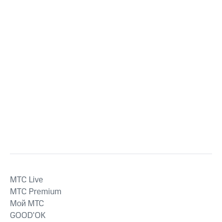
MTС Live
MTС Premium
Мой МТС
GOOD’OK