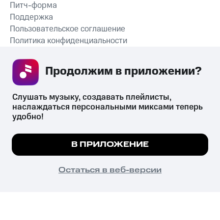
Питч-форма
Поддержка
Пользовательское соглашение
Политика конфиденциальности
Рекомендательные технологии
Продолжим в приложении? 
СКАЧАТЬ ПРИЛОЖЕНИЕ
Слушать музыку, создавать плейлисты, 
наслаждаться персональными миксами теперь 
удобно!
Незаконное потребление наркотических средств,
психотропных веществ, их аналогов причиняет вред здоровью,
Мы используем куки, чтобы на сайте все
В ПРИЛОЖЕНИЕ
их незаконный оборот запрещён и влечёт установленную
работало.
Подробнее
законодательством ответственность.
© 2026 ООО «КИОН».
ПОНЯТНО
Остаться в веб-версии
Все права защищены
18+
Главная
В приложение
Избранное