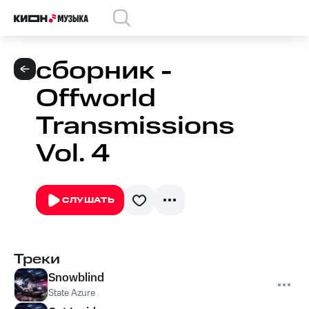
сборник -
Offworld
Transmissions
Vol. 4
СЛУШАТЬ
Треки
Snowblind
State Azure