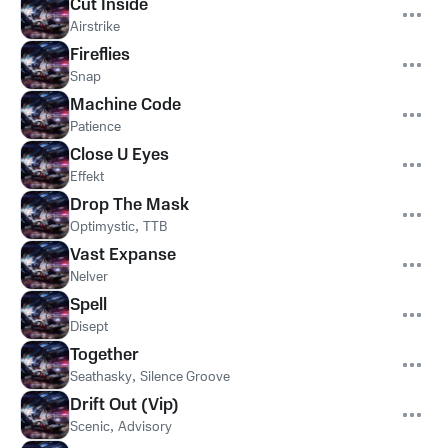
Cut Inside
Airstrike
Fireflies
Snap
Machine Code
Patience
Close U Eyes
Effekt
Drop The Mask
Optimystic
,
TTB
Vast Expanse
Nelver
Spell
Disept
Together
Seathasky
,
Silence Groove
Drift Out (Vip)
Scenic
,
Advisory