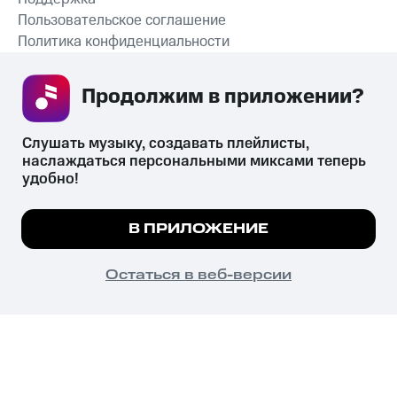
Пользовательское соглашение
Политика конфиденциальности
Рекомендательные технологии
Продолжим в приложении? 
СКАЧАТЬ ПРИЛОЖЕНИЕ
Слушать музыку, создавать плейлисты, 
наслаждаться персональными миксами теперь 
удобно!
Незаконное потребление наркотических средств,
психотропных веществ, их аналогов причиняет вред здоровью,
Мы используем куки, чтобы на сайте все
В ПРИЛОЖЕНИЕ
их незаконный оборот запрещён и влечёт установленную
работало.
Подробнее
законодательством ответственность.
© 2026 ООО «КИОН».
ПОНЯТНО
Остаться в веб-версии
Все права защищены
18+
Главная
В приложение
Избранное