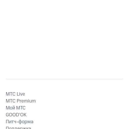
MTС Live
MTС Premium
Мой МТС
GOOD’OK
Питч-форма
Поддержка