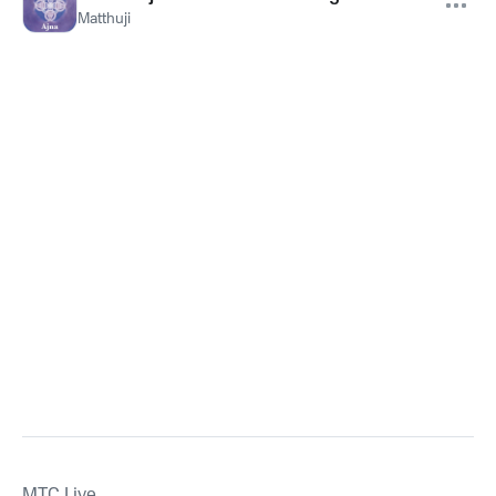
Matthuji
MTС Live