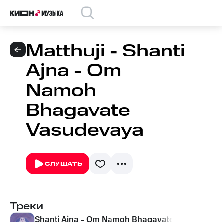
Matthuji - Shanti
Ajna - Om
Namoh
Bhagavate
Vasudevaya
СЛУШАТЬ
Треки
Shanti Ajna - Om Namoh Bhagavate Vasudevay