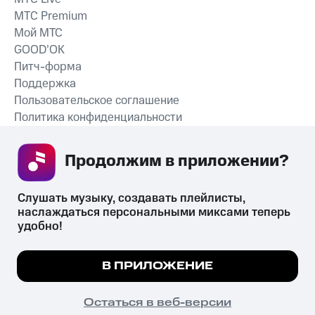
MTС Premium
Мой МТС
GOOD’OK
Питч-форма
Поддержка
Пользовательское соглашение
Политика конфиденциальности
Рекомендательные технологии
Продолжим в приложении? 
СКАЧАТЬ ПРИЛОЖЕНИЕ
Слушать музыку, создавать плейлисты, 
наслаждаться персональными миксами теперь 
удобно!
Незаконное потребление наркотических средств,
психотропных веществ, их аналогов причиняет вред здоровью,
Мы используем куки, чтобы на сайте все
В ПРИЛОЖЕНИЕ
их незаконный оборот запрещён и влечёт установленную
работало.
Подробнее
законодательством ответственность.
© 2026 ООО «КИОН».
ПОНЯТНО
Остаться в веб-версии
Все права защищены
18+