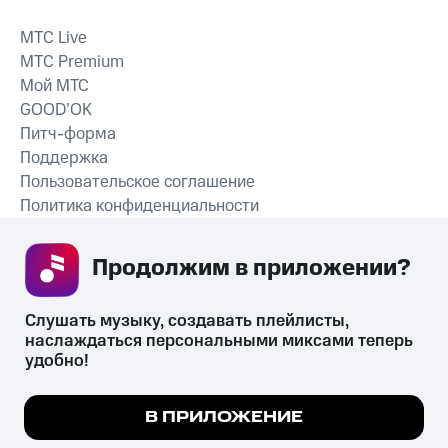
MTС Live
MTС Premium
Мой МТС
GOOD’OK
Питч-форма
Поддержка
Пользовательское соглашение
Политика конфиденциальности
Рекомендательные технологии
Продолжим в приложении? 
СКАЧАТЬ ПРИЛОЖЕНИЕ
Слушать музыку, создавать плейлисты, 
наслаждаться персональными миксами теперь 
удобно!
Незаконное потребление наркотических средств,
психотропных веществ, их аналогов причиняет вред здоровью,
Мы используем куки, чтобы на сайте все
В ПРИЛОЖЕНИЕ
их незаконный оборот запрещён и влечёт установленную
работало.
Подробнее
законодательством ответственность.