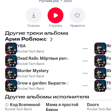
Русский рок
2025
Скачать
Слушать
Нравится
Другие треки альбома
Ария Роблокc
YBA
Ri
Rocket Tech Band
Ro
Dead Rails: Мёртвые рельсы
Fo
Rocket Tech Band
Ro
Murder Mystery
Bl
Rocket Tech Band
Ro
Grow a garden: Вырасти сад
Th
Rocket Tech Band
Ro
Другие альбомы исполнителя
Код Вселенной
Мама я простой
Doors
Rocket Tech Band
Бекон
Rocket Tech Ba