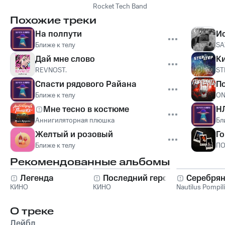
Rocket Tech Band
Похожие треки
На полпути
Ис
Ближе к телу
SA
Дай мне слово
К
REVNOST.
ST
Спасти рядового Райана
П
Ближе к телу
ON
Мне тесно в костюме
Н
Аннигиляторная плюшка
Бл
Желтый и розовый
Г
Ближе к телу
П
Рекомендованные альбомы
Легенда
Последний герой
Серебрян
КИНО
КИНО
Nautilus Pompil
О треке
Лейбл