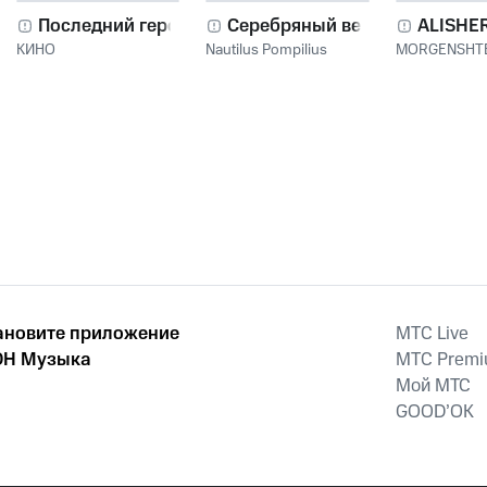
Последний герой
Серебряный век
ALISHE
КИНО
Nautilus Pompilius
MORGENSHT
ановите приложение
MTС Live
Н Музыка
MTС Prem
Мой МТС
GOOD’OK