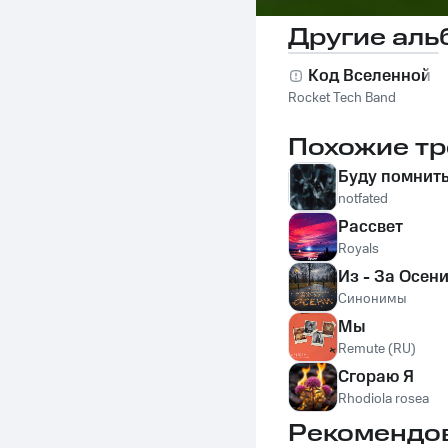
Другие аль
Код Вселенной
Rocket Tech Band
Похожие тр
Буду помнит
notfated
Рассвет
Royals
Из - За Осен
Синонимы
Мы
Remute (RU)
Сгораю Я
Rhodiola rosea
Рекомендо