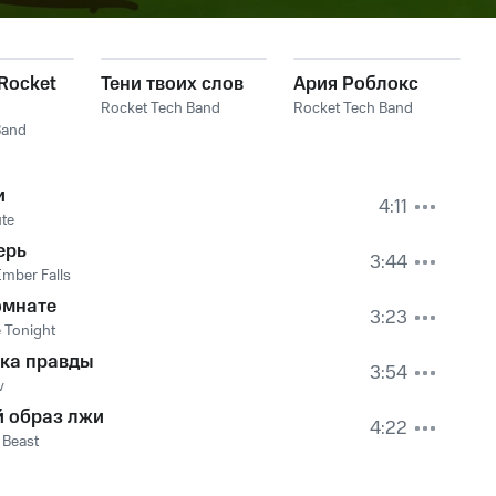
 Rocket
Тени твоих слов
Ария Роблокc
Rocket Tech Band
Rocket Tech Band
Band
и
4:11
te
ерь
3:44
Ember Falls
омнате
3:23
 Tonight
ка правды
3:54
v
й образ лжи
4:22
a Beast