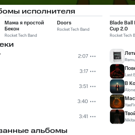
бомы исполнителя
Мама я простой
Doors
Blade Ball
Бекон
Cup 2.0
Rocket Tech Band
Rocket Tech Band
Rocket Tech 
еки
ь
Лет
2:07
Remu
Пов
3:17
Last 
и
В К
3:51
Alone
Мас
3:40
YaeFi
Тво
3:41
Nikit
ванные альбомы