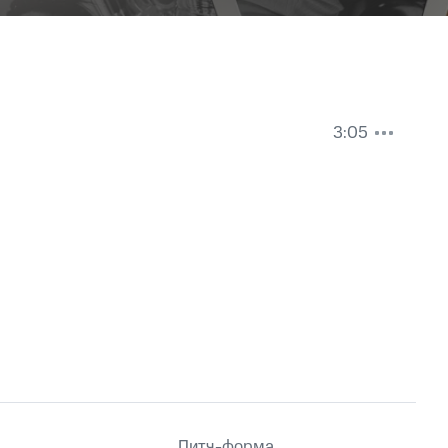
3:05
Питч-форма