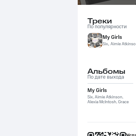
Треки
По популярности
My Girls
Six
,
Aimie Atkins
Альбомы
По дате выхода
My Girls
Six
,
Aimie Atkinson
,
Alexia McIntosh
,
Grace
Mouat
,
Millie O’Connell
,
Natalie Paris
Уст