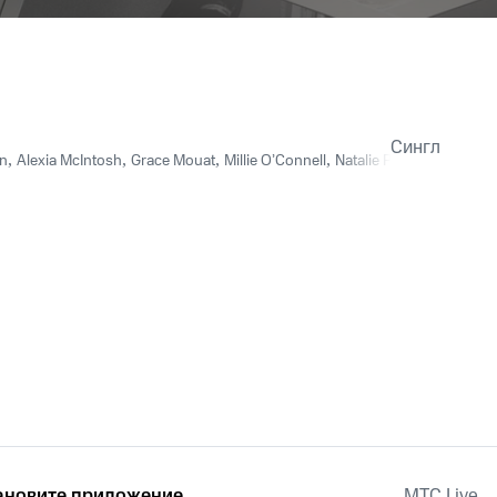
Сингл
on
,
Alexia McIntosh
,
Grace Mouat
,
Millie O’Connell
,
Natalie Paris
ановите приложение
MTС Live