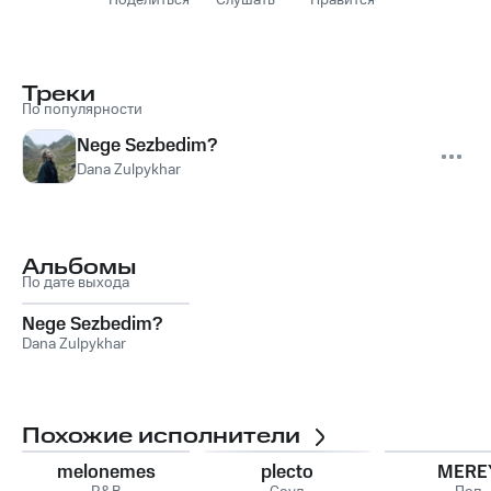
Поделиться
Слушать
Нравится
Треки
По популярности
Nege Sezbedim?
Dana Zulpykhar
Альбомы
По дате выхода
Nege Sezbedim?
Dana Zulpykhar
Похожие исполнители
melonemes
plecto
MERE