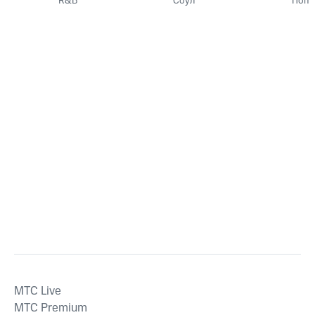
R&B
Соул
Поп
MTС Live
MTС Premium