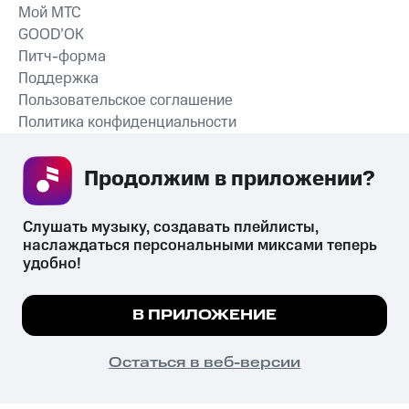
Мой МТС
GOOD’OK
Питч-форма
Поддержка
Пользовательское соглашение
Политика конфиденциальности
Рекомендательные технологии
Продолжим в приложении? 
СКАЧАТЬ ПРИЛОЖЕНИЕ
Слушать музыку, создавать плейлисты, 
наслаждаться персональными миксами теперь 
удобно!
Незаконное потребление наркотических средств,
психотропных веществ, их аналогов причиняет вред здоровью,
Мы используем куки, чтобы на сайте все
В ПРИЛОЖЕНИЕ
их незаконный оборот запрещён и влечёт установленную
работало.
Подробнее
законодательством ответственность.
© 2026 ООО «КИОН».
ПОНЯТНО
Остаться в веб-версии
Все права защищены
18+
Главная
В приложение
Избранное