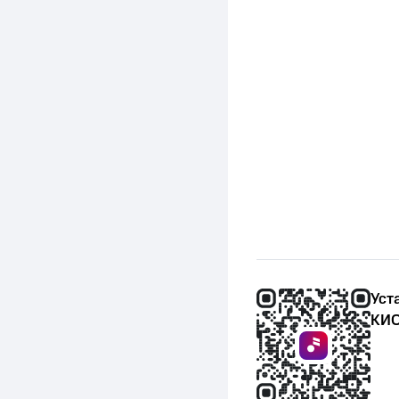
Уст
КИО