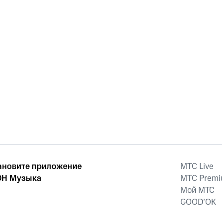
ановите приложение
MTС Live
Н Музыка
MTС Prem
Мой МТС
GOOD’OK