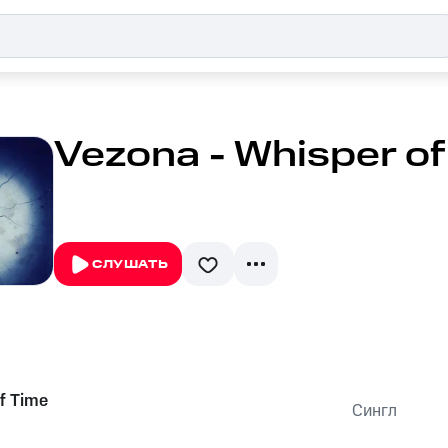
Vezona - Whisper of
СЛУШАТЬ
f Time
Сингл