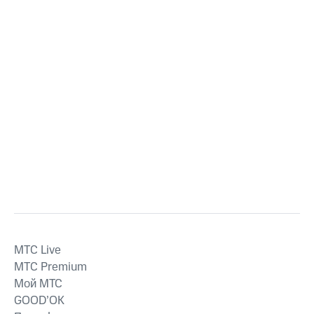
MTС Live
MTС Premium
Мой МТС
GOOD’OK