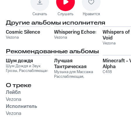
Скачать
Слушать
Нравится
Другие альбомы исполнителя
Cosmic Silence
Whispering Echoes
Whispers of
Vezona
Vezona
Void
Vezona
Рекомендованные альбомы
Шум дождя
Лучшая
Minecraft -
Шум Дождя и Звук
Тантрическая
Alpha
Грозы
,
Расслабляющая
Музыка для
Музыка для Массажа
C418
медицина
,
Звуки сна
Расслабляющая
,
Массажа и Любви
Окружающие Шумы
Музыка для Cекса
,
Для
О треке
Секса
Лейбл
Vezona
Исполнитель
Vezona