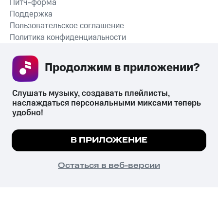
Питч-форма
Поддержка
Пользовательское соглашение
Политика конфиденциальности
Рекомендательные технологии
Продолжим в приложении? 
СКАЧАТЬ ПРИЛОЖЕНИЕ
Слушать музыку, создавать плейлисты, 
наслаждаться персональными миксами теперь 
удобно!
Незаконное потребление наркотических средств,
психотропных веществ, их аналогов причиняет вред здоровью,
Мы используем куки, чтобы на сайте все
В ПРИЛОЖЕНИЕ
их незаконный оборот запрещён и влечёт установленную
работало.
Подробнее
законодательством ответственность.
© 2026 ООО «КИОН».
ПОНЯТНО
Остаться в веб-версии
Все права защищены
18+
Главная
В приложение
Избранное