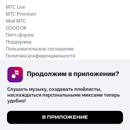
MTС Live
MTС Premium
Мой МТС
GOOD’OK
Питч-форма
Поддержка
Пользовательское соглашение
Политика конфиденциальности
Рекомендательные технологии
Продолжим в приложении? 
СКАЧАТЬ ПРИЛОЖЕНИЕ
Слушать музыку, создавать плейлисты, 
наслаждаться персональными миксами теперь 
удобно!
Незаконное потребление наркотических средств,
психотропных веществ, их аналогов причиняет вред здоровью,
Мы используем куки, чтобы на сайте все
В ПРИЛОЖЕНИЕ
их незаконный оборот запрещён и влечёт установленную
работало.
Подробнее
законодательством ответственность.
© 2026 ООО «КИОН».