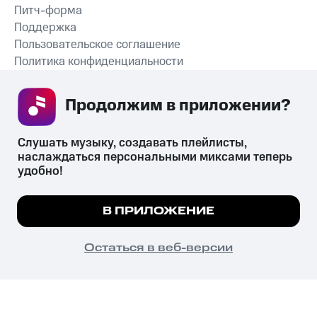
Питч-форма
Поддержка
Пользовательское соглашение
Политика конфиденциальности
Рекомендательные технологии
Продолжим в приложении? 
СКАЧАТЬ ПРИЛОЖЕНИЕ
Слушать музыку, создавать плейлисты, 
наслаждаться персональными миксами теперь 
удобно!
Незаконное потребление наркотических средств,
психотропных веществ, их аналогов причиняет вред здоровью,
Мы используем куки, чтобы на сайте все
В ПРИЛОЖЕНИЕ
их незаконный оборот запрещён и влечёт установленную
работало.
Подробнее
законодательством ответственность.
© 2026 ООО «КИОН».
ПОНЯТНО
Остаться в веб-версии
Все права защищены
18+
Главная
В приложение
Избранное