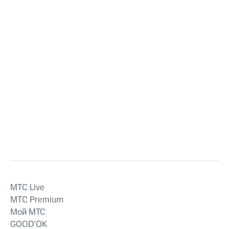
MTС Live
MTС Premium
Мой МТС
GOOD’OK