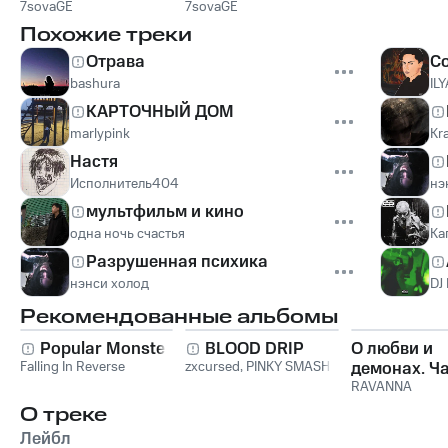
7sovaGE
7sovaGE
Похожие треки
Отрава
С
bashura
IL
КАРТОЧНЫЙ ДОМ
marlypink
Kr
Настя
Исполнитель404
нэ
мультфильм и кино
одна ночь счастья
Ка
Разрушенная психика
нэнси холод
DJ 
Рекомендованные альбомы
Popular Monster
BLOOD DRIP
О любви и
Falling In Reverse
zxcursed
,
PINKY SMASH
демонах. Ча
RAVANNA
О треке
Лейбл