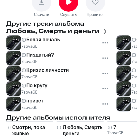
Скачать
Слушать
Нравится
Другие треки альбома
Любовь, Смерть и деньги
Белая печаль
7sovaGE
7s
Пиздатый?
7sovaGE
7s
Кризис личности
7sovaGE
7s
По кругу
7sovaGE
7s
привет
7sovaGE
7s
Другие альбомы исполнителя
Смотри, пока
Любовь, Смерть и
7
живые
деньги
7sovaGE