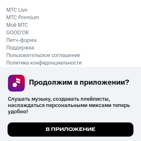
MTС Live
MTС Premium
Мой МТС
GOOD’OK
Питч-форма
Поддержка
Пользовательское соглашение
Политика конфиденциальности
Рекомендательные технологии
Продолжим в приложении? 
СКАЧАТЬ ПРИЛОЖЕНИЕ
Слушать музыку, создавать плейлисты, 
наслаждаться персональными миксами теперь 
удобно!
Незаконное потребление наркотических средств,
психотропных веществ, их аналогов причиняет вред здоровью,
Мы используем куки, чтобы на сайте все
В ПРИЛОЖЕНИЕ
их незаконный оборот запрещён и влечёт установленную
работало.
Подробнее
законодательством ответственность.