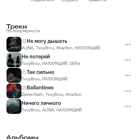
Поделиться
Слушать
Нравится
Треки
По популярности
Не могу дышать
AL1NA
,
TvoyBrou
,
KharIton
,
НА100ЯЩИЙ
Не потеряй
TvoyBrou
,
НА100ЯЩИЙ
,
GERa
Так сильно
TvoyBrou
,
НА100ЯЩИЙ
Ballantines
Дима Найт
,
TvoyBrou
,
KharIton
Ничего личного
TvoyBrou
,
AL1NA
,
НА100ЯЩИЙ
Альбомы