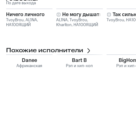
По дате выхода
Ничего личного
Не могу дышать
Так силь
TvoyBrou
,
AL1NA
,
AL1NA
,
TvoyBrou
,
TvoyBrou
,
НА1
НА100ЯЩИЙ
KharIton
,
НА100ЯЩИЙ
Похожие исполнители
Danee
Bart B
BigHo
Африканская
Рэп и хип-хоп
Рэп и хип