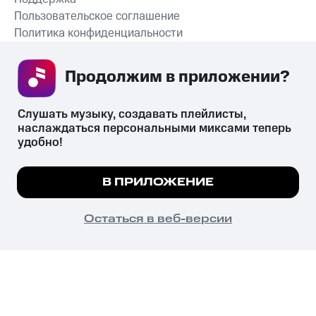
Пользовательское соглашение
Политика конфиденциальности
Рекомендательные технологии
Продолжим в приложении? 
СКАЧАТЬ ПРИЛОЖЕНИЕ
Слушать музыку, создавать плейлисты, 
наслаждаться персональными миксами теперь 
удобно!
Незаконное потребление наркотических средств,
психотропных веществ, их аналогов причиняет вред здоровью,
Мы используем куки, чтобы на сайте все
В ПРИЛОЖЕНИЕ
их незаконный оборот запрещён и влечёт установленную
работало.
Подробнее
законодательством ответственность.
© 2026 ООО «КИОН».
ПОНЯТНО
Остаться в веб-версии
Все права защищены
18+
Главная
В приложение
Избранное