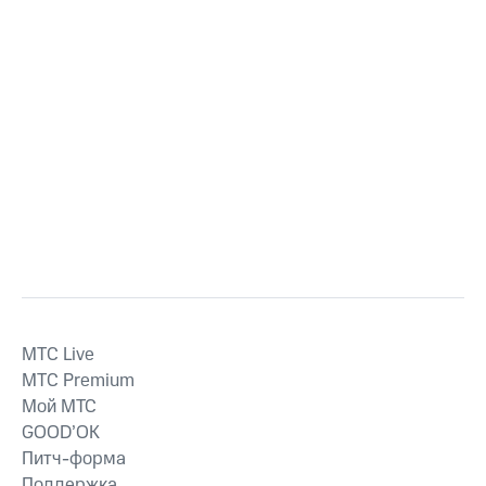
MTС Live
MTС Premium
Мой МТС
GOOD’OK
Питч-форма
Поддержка