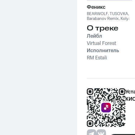
Феникс
BEARWOLF
,
TUSOVKA
,
Barabanov Remix
,
Kolya
Funk
,
WXREAD
,
Emio
О треке
Лейбл
Virtual Forest
Исполнитель
RM Estali
Уст
КИО