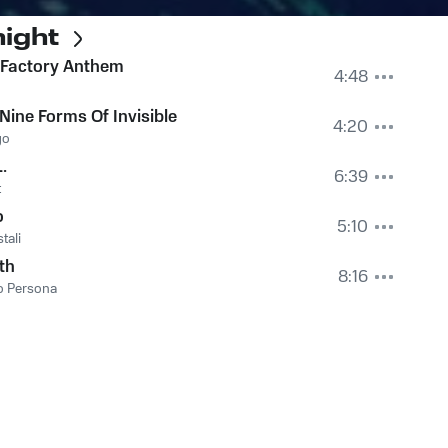
night
 Factory Anthem
4:48
Nine Forms Of Invisible
4:20
go
L.
6:39
t
o
5:10
tali
th
8:16
o Persona