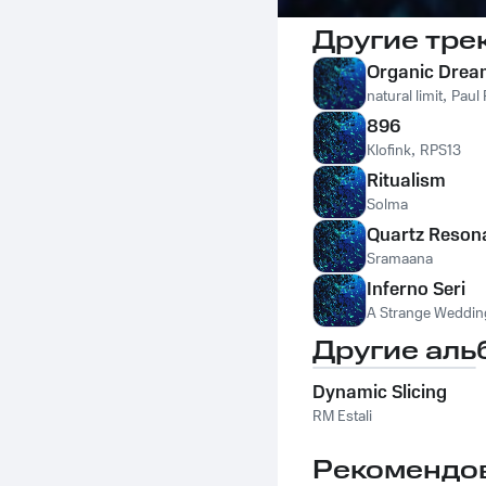
Другие тре
Organic Drea
natural limit
,
Paul
896
Klofink
,
RPS13
Ritualism
Solma
Quartz Reson
Sramaana
Inferno Seri
A Strange Weddin
Другие аль
Dynamic Slicing
RM Estali
Рекомендо