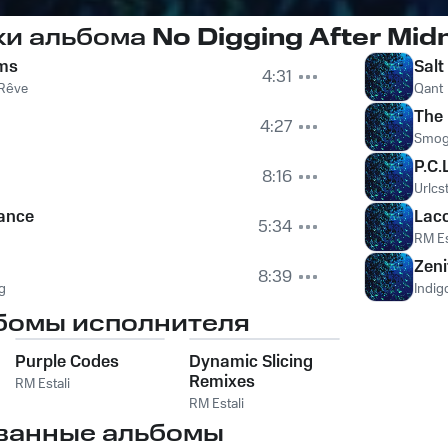
ки альбома
No Digging After Mid
ms
Salt
4:31
 Rêve
Qant
The 
4:27
Smo
P.C.
8:16
Urlcs
ance
Lac
5:34
RM Es
Zeni
8:39
g
Indig
бомы исполнителя
Purple Codes
Dynamic Slicing
Remixes
RM Estali
RM Estali
ванные альбомы