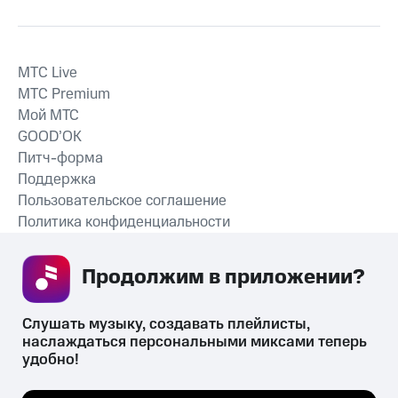
MTС Live
MTС Premium
Мой МТС
GOOD’OK
Питч-форма
Поддержка
Пользовательское соглашение
Политика конфиденциальности
Рекомендательные технологии
Продолжим в приложении? 
СКАЧАТЬ ПРИЛОЖЕНИЕ
Слушать музыку, создавать плейлисты, 
наслаждаться персональными миксами теперь 
удобно!
Незаконное потребление наркотических средств,
психотропных веществ, их аналогов причиняет вред здоровью,