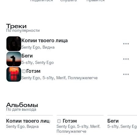
Поделиться
Слушать
Нравится
Треки
По популярности
Копии твоего лица
Senty Ego
,
Видна
Беги
5-s1ty
,
Senty Ego
Готэм
Senty Ego
,
5-s1ty
,
Merif
,
Поллиужелегче
Альбомы
По дате выхода
Копии твоего лица
Готэм
Беги
Senty Ego
,
Видна
Senty Ego
,
5-s1ty
,
Merif
,
5-s1ty
,
Senty Eg
Поллиужелегче