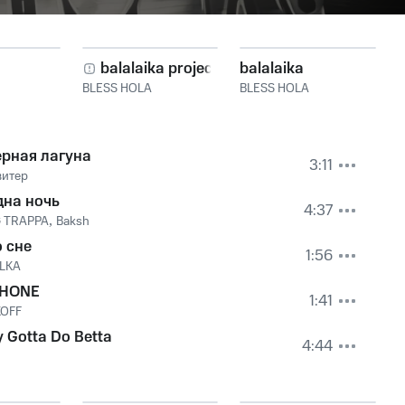
balalaika project 3
balalaika
BLESS HOLA
BLESS HOLA
ерная лагуна
3:11
витер
дна ночь
4:37
 TRAPPA
,
Baksh
 сне
1:56
LKA
PHONE
1:41
OFF
 Gotta Do Betta
4:44