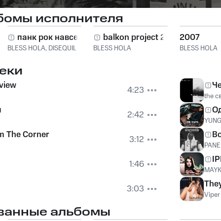
бомы исполнителя
панк рок навсегда
balkon project 2
2007
BLESS HOLA
,
DISEQUIL
BLESS HOLA
BLESS HOLA
еки
 view
Ч
4:23
the с
л
О
2:42
YUNG
m The Corner
Во
3:12
PANE
I
1:46
MAYK
They
3:03
Viper
ванные альбомы