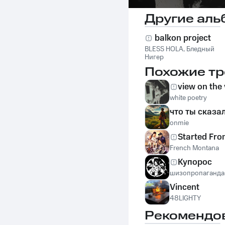
Другие аль
balkon project
BLESS HOLA
,
Бледный
Нигер
Похожие тр
view on the
white poetry
что ты сказа
onmie
Started Fro
French Montana
Купорос
шизопропаганда
Vincent
48LIGHTY
Рекомендо