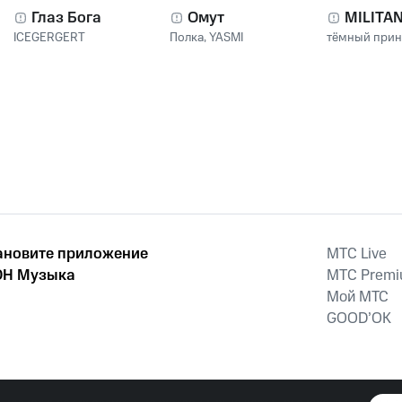
Глаз Бога
Омут
MILITA
ICEGERGERT
Полка
,
YASMI
тёмный при
ановите приложение
MTС Live
Н Музыка
MTС Prem
Мой МТС
GOOD’OK