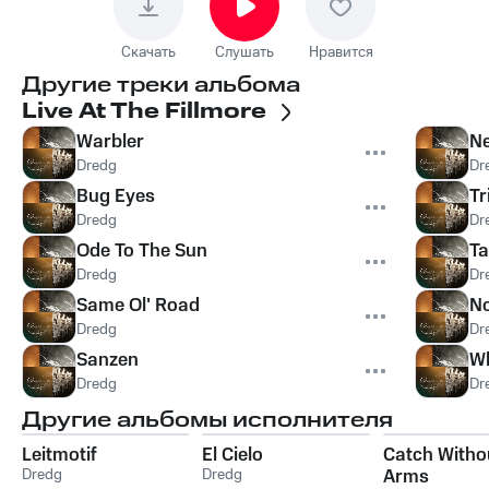
Скачать
Слушать
Нравится
Другие треки альбома
Live At The Fillmore
Warbler
N
Dredg
Dr
Bug Eyes
Tr
Dredg
Dr
Ode To The Sun
T
Dredg
Dr
Same Ol' Road
No
Dredg
Dr
Sanzen
W
Dredg
Dr
Другие альбомы исполнителя
Leitmotif
El Cielo
Catch Witho
Dredg
Dredg
Arms