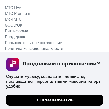
MTС Live
MTС Premium
Мой МТС
GOOD’OK
Питч-форма
Поддержка
Пользовательское соглашение
Политика конфиденциальности
Рекомендательные технологии
Продолжим в приложении? 
СКАЧАТЬ ПРИЛОЖЕНИЕ
Слушать музыку, создавать плейлисты, 
наслаждаться персональными миксами теперь 
удобно!
Незаконное потребление наркотических средств,
психотропных веществ, их аналогов причиняет вред здоровью,
Мы используем куки, чтобы на сайте все
В ПРИЛОЖЕНИЕ
их незаконный оборот запрещён и влечёт установленную
работало.
Подробнее
законодательством ответственность.