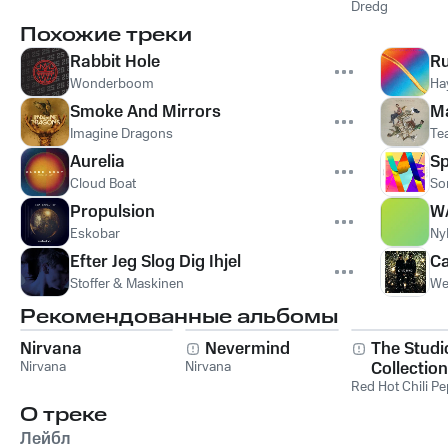
Dredg
Похожие треки
Rabbit Hole
R
Wonderboom
Ha
Smoke And Mirrors
Ma
Imagine Dragons
Te
Aurelia
Sp
Cloud Boat
So
Propulsion
W
Eskobar
Ny
Efter Jeg Slog Dig Ihjel
Ca
Stoffer & Maskinen
We
Рекомендованные альбомы
Nirvana
Nevermind
The Studi
Nirvana
Nirvana
Collection
Red Hot Chili P
О треке
Лейбл