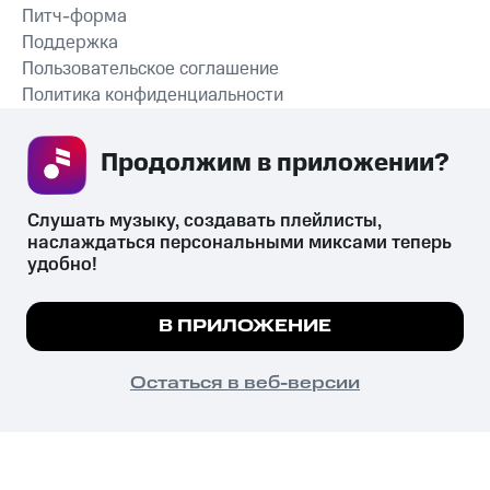
Питч-форма
Поддержка
Пользовательское соглашение
Политика конфиденциальности
Рекомендательные технологии
Продолжим в приложении? 
СКАЧАТЬ ПРИЛОЖЕНИЕ
Слушать музыку, создавать плейлисты, 
наслаждаться персональными миксами теперь 
удобно!
Незаконное потребление наркотических средств,
психотропных веществ, их аналогов причиняет вред здоровью,
Мы используем куки, чтобы на сайте все
В ПРИЛОЖЕНИЕ
их незаконный оборот запрещён и влечёт установленную
работало.
Подробнее
законодательством ответственность.
© 2026 ООО «КИОН».
ПОНЯТНО
Остаться в веб-версии
Все права защищены
18+
Главная
В приложение
Избранное