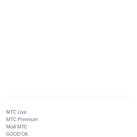
MTС Live
MTС Premium
Мой МТС
GOOD’OK