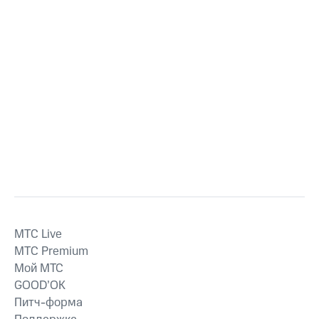
MTС Live
MTС Premium
Мой МТС
GOOD’OK
Питч-форма