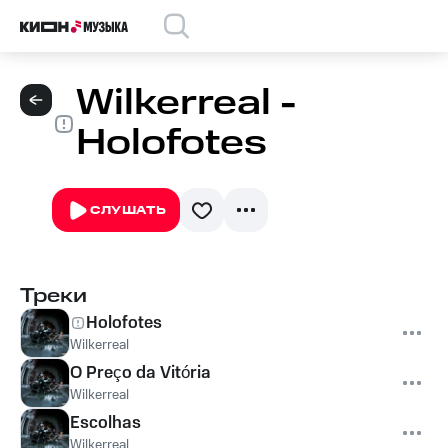
Wilkerreal -
Holofotes
СЛУШАТЬ
Треки
Holofotes
Wilkerreal
O Preço da Vitória
Wilkerreal
Escolhas
Wilkerreal