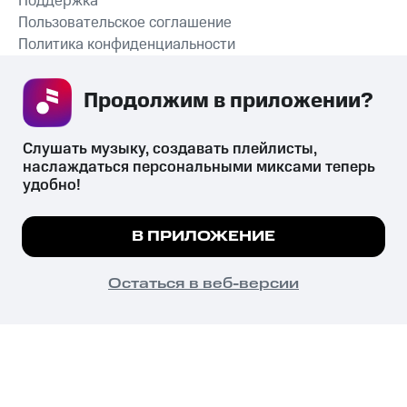
Поддержка
Пользовательское соглашение
Политика конфиденциальности
Рекомендательные технологии
Продолжим в приложении? 
СКАЧАТЬ ПРИЛОЖЕНИЕ
Слушать музыку, создавать плейлисты, 
наслаждаться персональными миксами теперь 
удобно!
Незаконное потребление наркотических средств,
психотропных веществ, их аналогов причиняет вред здоровью,
Мы используем куки, чтобы на сайте все
В ПРИЛОЖЕНИЕ
их незаконный оборот запрещён и влечёт установленную
работало.
Подробнее
законодательством ответственность.
© 2026 ООО «КИОН».
ПОНЯТНО
Остаться в веб-версии
Все права защищены
18+
Главная
В приложение
Избранное