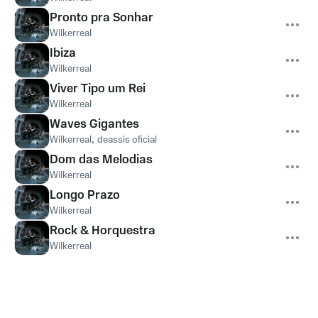
Pronto pra Sonhar
Wilkerreal
Ibiza
Wilkerreal
Viver Tipo um Rei
Wilkerreal
Waves Gigantes
Wilkerreal
,
deassis oficial
Dom das Melodias
Wilkerreal
Longo Prazo
Wilkerreal
Rock & Horquestra
Wilkerreal