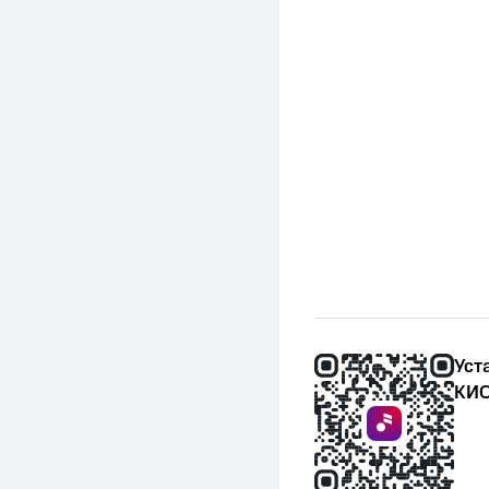
Уст
КИО