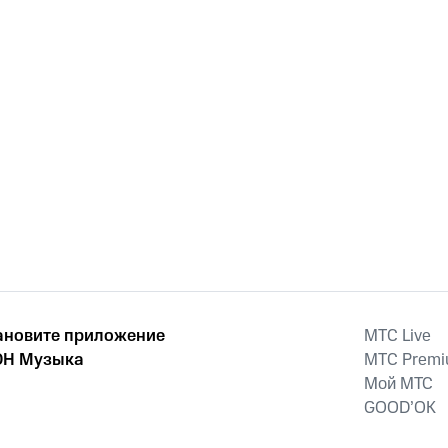
ановите приложение
MTС Live
Н Музыка
MTС Prem
Мой МТС
GOOD’OK