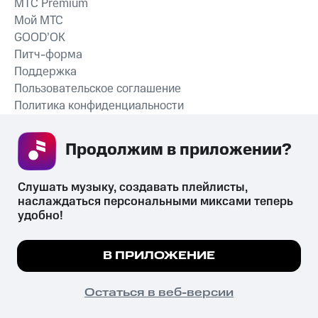
MTС Premium
Мой МТС
GOOD’OK
Питч-форма
Поддержка
Пользовательское соглашение
Политика конфиденциальности
Рекомендательные технологии
Продолжим в приложении? 
СКАЧАТЬ ПРИЛОЖЕНИЕ
Слушать музыку, создавать плейлисты, 
наслаждаться персональными миксами теперь 
удобно!
Незаконное потребление наркотических средств,
психотропных веществ, их аналогов причиняет вред здоровью,
Мы используем куки, чтобы на сайте все
В ПРИЛОЖЕНИЕ
их незаконный оборот запрещён и влечёт установленную
работало.
Подробнее
законодательством ответственность.
© 2026 ООО «КИОН».
ПОНЯТНО
Остаться в веб-версии
Все права защищены
18+
Главная
В приложение
Избранное