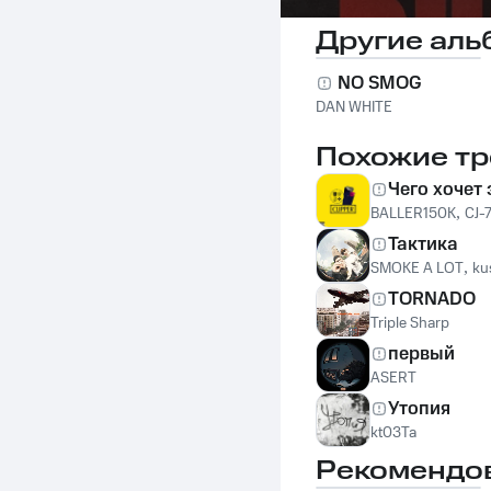
Другие аль
NO SMOG
DAN WHITE
Похожие тр
Чего хочет
BALLER150K
,
CJ-
Тактика
SMOKE A LOT
,
ku
TORNADO
Triple Sharp
первый
ASERT
Утопия
kt03Ta
Рекомендо