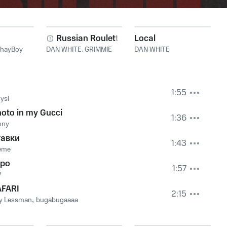
Russian Roulette
Local
hayBoy
DAN WHITE
,
GRIMMIE
DAN WHITE
1:55
oysi
oto in my Gucci
1:36
ony
тавки
1:43
eme
ро
1:57
V
AFARI
2:15
y Lessman
,
bugabugaaaa