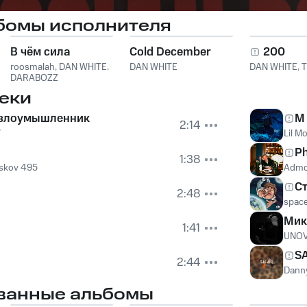
бомы исполнителя
В чём сила
Cold December
200
roosmalah
,
DAN WHITE
,
DAN WHITE
DAN WHITE
,
T
DARABOZZ
еки
 злоумышленник
M
2:14
7
Lil M
Ph
1:38
skov 495
Adm
С
2:48
spac
Мик
1:41
UNO
S
2:44
Dann
ванные альбомы