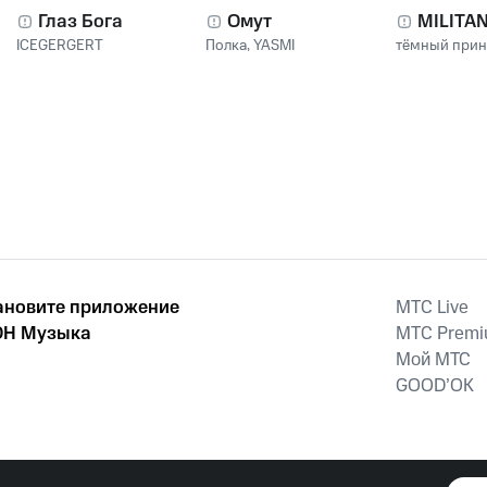
Глаз Бога
Омут
MILITA
ICEGERGERT
Полка
,
YASMI
тёмный при
ановите приложение
MTС Live
Н Музыка
MTС Prem
Мой МТС
GOOD’OK