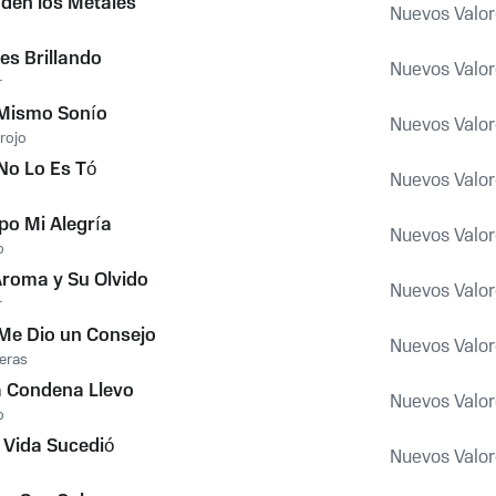
den los Metales
Nuevos Valor
es Brillando
Nuevos Valor
r
 Mismo Sonío
Nuevos Valor
rojo
 No Lo Es Tó
Nuevos Valor
po Mi Alegría
Nuevos Valor
o
Aroma y Su Olvido
Nuevos Valor
r
Me Dio un Consejo
Nuevos Valor
eras
 Condena Llevo
Nuevos Valor
o
 Vida Sucedió
Nuevos Valor