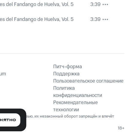
es del Fandango de Huelva, Vol. 5
3:39
es del Fandango de Huelva, Vol. 5
3:39
Питч-форма
ium
Поддержка
Пользовательское соглашение
Политика
конфиденциальности
Рекомендательные
технологии
ет вред здоровью, их незаконный оборот запрещён и влечёт
НЯТНО
18+