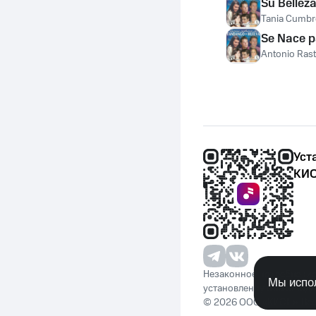
Su Bellez
Tania Cumbr
Se Nace p
Antonio Rast
Уст
КИО
Незаконное потребление 
Мы испол
установленную законода
© 2026 ООО «КИОН». Вс