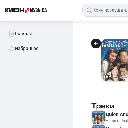
Главная
Избранное
Треки
Quién And
Antonio Rast