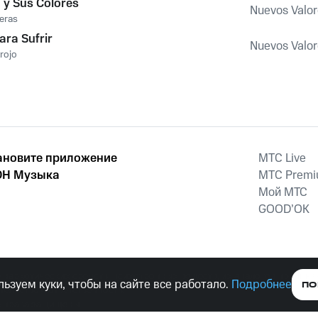
a y Sus Colores
Nuevos Valor
eras
ara Sufrir
Nuevos Valor
rojo
ановите приложение
MTС Live
Н Музыка
MTС Prem
Мой МТС
GOOD’OK
наркотических средств, психотропных веществ, их аналогов причиня
ьзуем куки, чтобы на сайте все работало.
Подробнее
ПО
тельством ответственность.
е права защищены