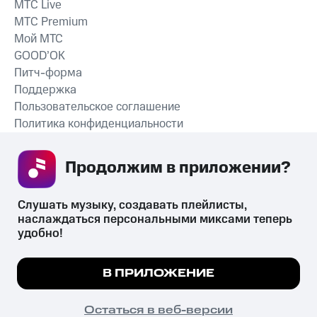
MTС Live
MTС Premium
Мой МТС
GOOD’OK
Питч-форма
Поддержка
Пользовательское соглашение
Политика конфиденциальности
Рекомендательные технологии
Продолжим в приложении? 
СКАЧАТЬ ПРИЛОЖЕНИЕ
Слушать музыку, создавать плейлисты, 
наслаждаться персональными миксами теперь 
удобно!
Незаконное потребление наркотических средств,
психотропных веществ, их аналогов причиняет вред здоровью,
Мы используем куки, чтобы на сайте все
В ПРИЛОЖЕНИЕ
их незаконный оборот запрещён и влечёт установленную
работало.
Подробнее
законодательством ответственность.
© 2026 ООО «КИОН».
ПОНЯТНО
Остаться в веб-версии