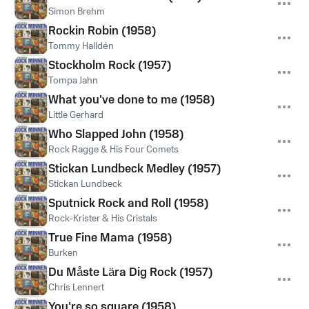
Simon Brehm
Rockin Robin (1958)
Tommy Halldén
Stockholm Rock (1957)
Tompa Jahn
What you've done to me (1958)
Little Gerhard
Who Slapped John (1958)
Rock Ragge & His Four Comets
Stickan Lundbeck Medley (1957)
Stickan Lundbeck
Sputnick Rock and Roll (1958)
Rock-Krister & His Cristals
True Fine Mama (1958)
Burken
Du Måste Lära Dig Rock (1957)
Chris Lennert
You're so square (1958)