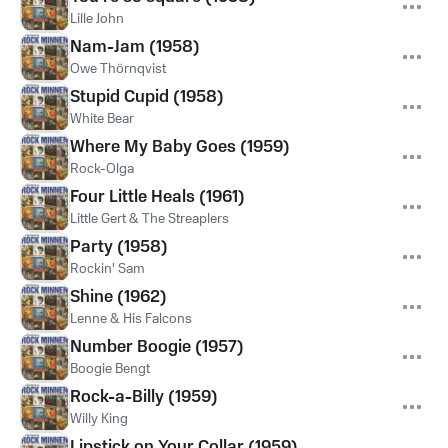
Lille John
Nam-Jam (1958)
Owe Thörnqvist
Stupid Cupid (1958)
White Bear
Where My Baby Goes (1959)
Rock-Olga
Four Little Heals (1961)
Little Gert & The Streaplers
Party (1958)
Rockin' Sam
Shine (1962)
Lenne & His Falcons
Number Boogie (1957)
Boogie Bengt
Rock-a-Billy (1959)
Willy King
Lipstick on Your Collar (1959)