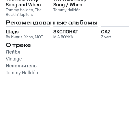
Song and When
Song / When
Tommy Halldén
,
The
Tommy Halldén
Rockin' Jupiters
Рекомендованные альбомы
Шадэ
ЭКСПОНАТ
GAZ
By Индия
,
Xcho
,
MOT
MIA BOYKA
Zivert
О треке
Лейбл
Vintage
Исполнитель
Tommy Halldén