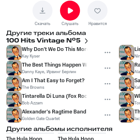
Скачать
Слушать
Нравится
Другие треки альбома
100 Hits Vintage Nº5
Why Don't We Do This More Often
Li
Kay Kyser
Ni
The Best Things Happen While You're Dancing
Ra
Danny Kaye
,
Ирвинг Берлин
Al
Am I That Easy to Forget?
Sa
The Browns
Ka
Tintarella Di Luna (Fox Rock)
W
Bob Azzam
To
Alexander's Ragtime Band
Th
Golden Gate Quartet
Ja
Другие альбомы исполнителя
The Hula Hoop
The Hula Hoop