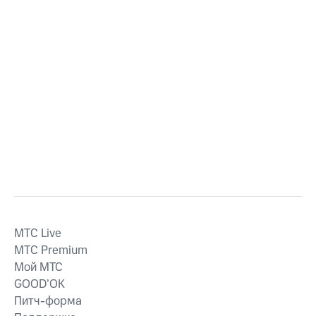
MTС Live
MTС Premium
Мой МТС
GOOD’OK
Питч-форма