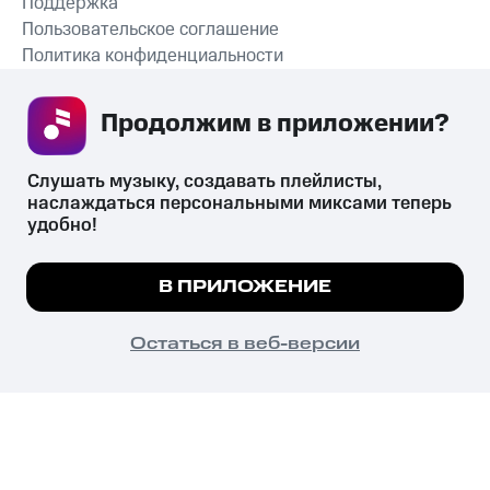
Поддержка
Пользовательское соглашение
Политика конфиденциальности
Рекомендательные технологии
Продолжим в приложении? 
СКАЧАТЬ ПРИЛОЖЕНИЕ
Слушать музыку, создавать плейлисты, 
наслаждаться персональными миксами теперь 
удобно!
Незаконное потребление наркотических средств,
психотропных веществ, их аналогов причиняет вред здоровью,
Мы используем куки, чтобы на сайте все
В ПРИЛОЖЕНИЕ
их незаконный оборот запрещён и влечёт установленную
работало.
Подробнее
законодательством ответственность.
© 2026 ООО «КИОН».
ПОНЯТНО
Остаться в веб-версии
Все права защищены
18+
Главная
В приложение
Избранное