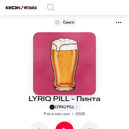
Сингл
LYRIQ PILL - Пинта
LYRIQ PILL
Рэп и хип-хоп
2026