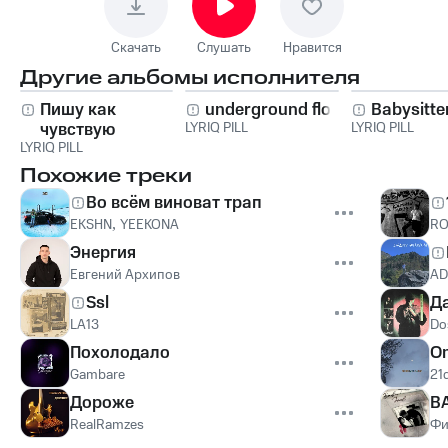
Скачать
Слушать
Нравится
Другие альбомы исполнителя
Пишу как
underground flow
Babysitte
чувствую
LYRIQ PILL
LYRIQ PILL
LYRIQ PILL
Похожие треки
Во всём виноват трап
EKSHN
,
YEEKONA
R
Энергия
Евгений Архипов
AD
Ssl
Д
LA13
Do
Похолодало
O
Gambare
21
Дороже
B
RealRamzes
Фи