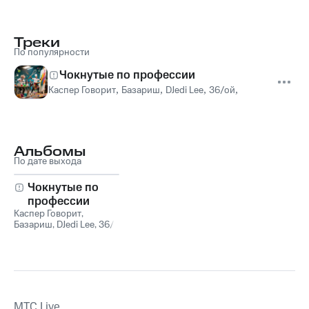
Треки
По популярности
Чокнутые по профессии
Каспер Говорит
,
Базариш
,
DJedi Lee
,
36/ой
,
Юрий SLEZA
Альбомы
По дате выхода
Чокнутые по
профессии
Каспер Говорит
,
Базариш
,
DJedi Lee
,
36/
ой
,
Юрий SLEZA
MTС Live