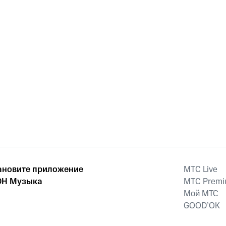
ановите приложение
MTС Live
Н Музыка
MTС Prem
Мой МТС
GOOD’OK