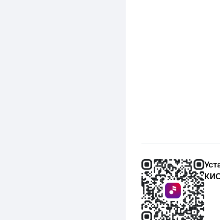
Уст
КИО