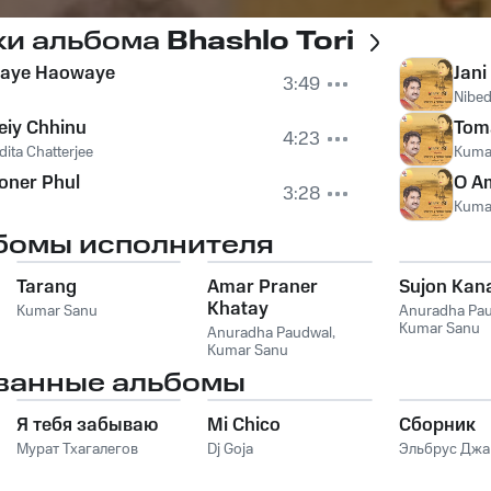
ки альбома
Bhashlo Tori
aye Haowaye
Jani
3:49
Nibed
iy Chhinu
Tom
4:23
dita Chatterjee
Kuma
oner Phul
O A
3:28
Kuma
бомы исполнителя
Tarang
Amar Praner
Sujon Kan
Khatay
Kumar Sanu
Anuradha Pa
Kumar Sanu
Anuradha Paudwal
,
Kumar Sanu
ванные альбомы
Я тебя забываю
Mi Chico
Сборник
Мурат Тхагалегов
Dj Goja
Эльбрус Дж