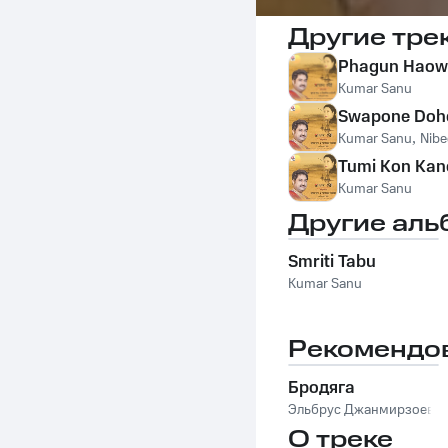
Другие тре
Phagun Haow
Kumar Sanu
Swapone Dohe
Kumar Sanu
,
Nibe
Tumi Kon Kan
Kumar Sanu
Другие аль
Smriti Tabu
Kumar Sanu
Рекомендо
Бродяга
Эльбрус Джанмирзоев
О треке