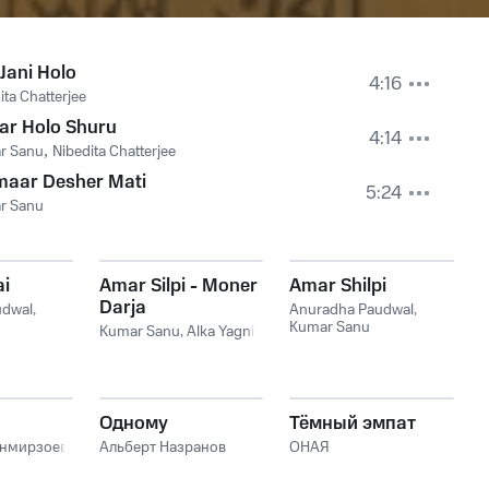
 Jani Holo
4:16
ita Chatterjee
ar Holo Shuru
4:14
r Sanu
,
Nibedita Chatterjee
maar Desher Mati
5:24
r Sanu
ai
Amar Silpi - Moner
Amar Shilpi
Darja
udwal
,
Anuradha Paudwal
,
Kumar Sanu
Kumar Sanu
,
Alka Yagnik
Одному
Тёмный эмпат
анмирзоев
Альберт Назранов
ОНАЯ