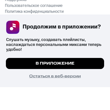
Пользовательское соглашение
Политика конфиденциальности
Рекомендательные технологии
Продолжим в приложении? 
СКАЧАТЬ ПРИЛОЖЕНИЕ
Слушать музыку, создавать плейлисты, 
наслаждаться персональными миксами теперь 
удобно!
Незаконное потребление наркотических средств,
психотропных веществ, их аналогов причиняет вред здоровью,
Мы используем куки, чтобы на сайте все
В ПРИЛОЖЕНИЕ
их незаконный оборот запрещён и влечёт установленную
работало.
Подробнее
законодательством ответственность.
© 2026 ООО «КИОН».
ПОНЯТНО
Остаться в веб-версии
Все права защищены
18+
Главная
В приложение
Избранное