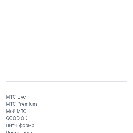
MTС Live
MTС Premium
Мой МТС
GOOD’OK
Питч-форма
Поддержка