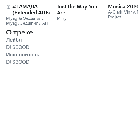
#ТАМАДА
Just the Way You
Musica 202
(Extended 4DJs
Are
A-Clark
,
Vinny
,
Project
Miyagi & Эндшпиль
Pack)
,
Milky
Miyagi
,
Эндшпиль
,
Al I
Bo
,
Wooshendoo
О треке
Лейбл
DJ S3OOD
Исполнитель
DJ S3OOD