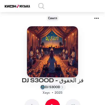
Сингл
DJ S3OOD - فز الخفوق
DJ S3OOD
Хаус
2025