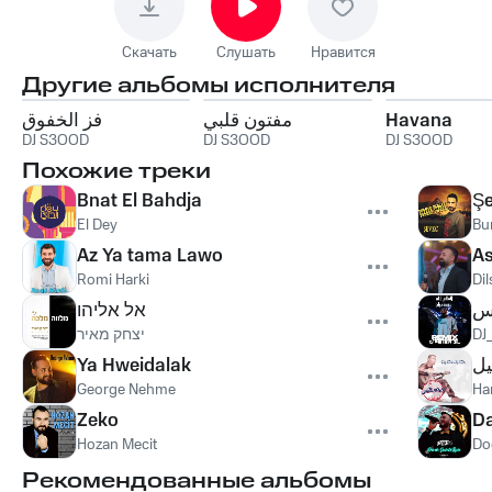
Скачать
Слушать
Нравится
Другие альбомы исполнителя
فز الخفوق
مفتون قلبي
Havana
DJ S3OOD
DJ S3OOD
DJ S3OOD
Похожие треки
Bnat El Bahdja
Ş
El Dey
Bu
Az Ya tama Lawo
As
Romi Harki
Di
كس
אל אליהו
יצחק מאיר
DJ
Ya Hweidalak
يل
George Nehme
Ha
Zeko
Da
Hozan Mecit
Do
Рекомендованные альбомы