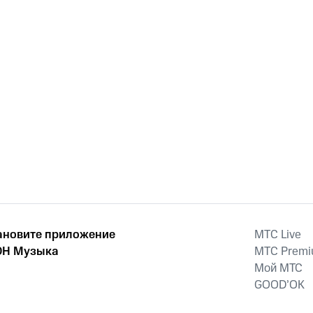
ановите приложение
MTС Live
Н Музыка
MTС Prem
Мой МТС
GOOD’OK