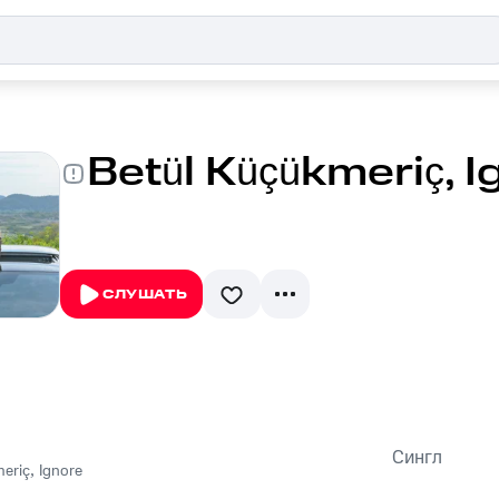
Betül Küçükmeriç, I
СЛУШАТЬ
Сингл
meriç
,
Ignore