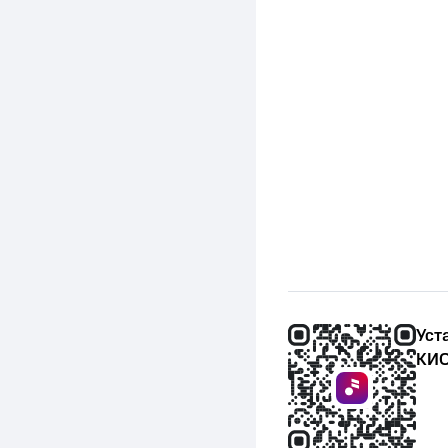
Уст
КИО